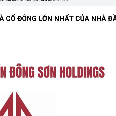
A NHÀ ĐẦU TƯ NẮM GIỮ TRÊN 5% CỔ PHIẾU
LÀ CỔ ĐÔNG LỚN NHẤT CỦA NHÀ Đ