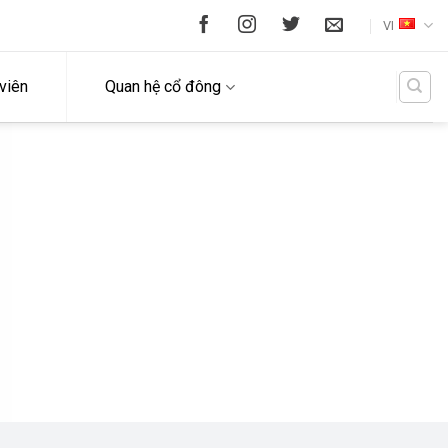
VI
viên
Quan hệ cổ đông
U