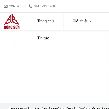
Skip
CONTACT
024 3933 5708
to
content
Trang chủ
Giới thiệu
ĐÔNG S
Tin tức
BÁO CÁO VỀ NGÀY KHÔN
NHẤT CỦA NHÀ ĐẦU TƯ 