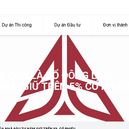
Dự án Thi công
Dự án Đầu tư
Đơn vị thành 
ƠN
G CÒN LÀ CỔ ĐÔNG LỚN
NẮM GIỮ TRÊN 5% CỔ PHIẾ