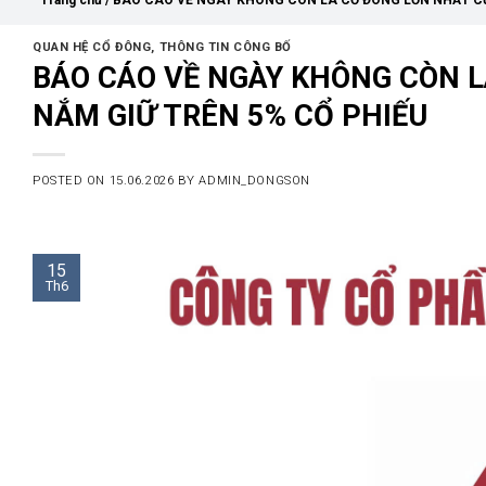
Trang chủ
/
BÁO CÁO VỀ NGÀY KHÔNG CÒN LÀ CỔ ĐÔNG LỚN NHẤT CỦ
QUAN HỆ CỔ ĐÔNG
,
THÔNG TIN CÔNG BỐ
BÁO CÁO VỀ NGÀY KHÔNG CÒN 
NẮM GIỮ TRÊN 5% CỔ PHIẾU
POSTED ON
15.06.2026
BY
ADMIN_DONGSON
15
Th6