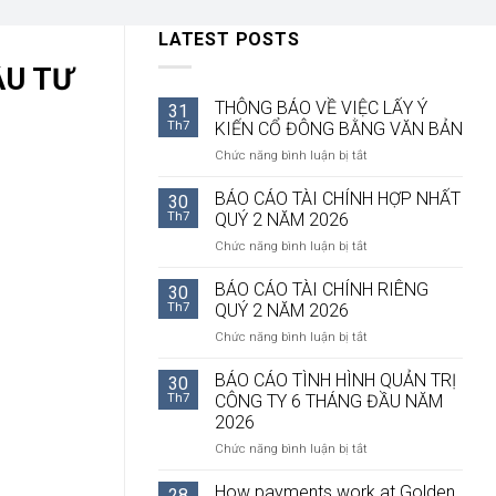
LATEST POSTS
ẦU TƯ
THÔNG BÁO VỀ VIỆC LẤY Ý
31
Th7
KIẾN CỔ ĐÔNG BẰNG VĂN BẢN
ở
Chức năng bình luận bị tắt
THÔNG
BÁO
BÁO CÁO TÀI CHÍNH HỢP NHẤT
30
VỀ
Th7
QUÝ 2 NĂM 2026
VIỆC
ở
Chức năng bình luận bị tắt
LẤY
BÁO
Ý
CÁO
BÁO CÁO TÀI CHÍNH RIÊNG
KIẾN
30
TÀI
CỔ
Th7
QUÝ 2 NĂM 2026
CHÍNH
ĐÔNG
ở
Chức năng bình luận bị tắt
HỢP
BẰNG
BÁO
NHẤT
VĂN
CÁO
BÁO CÁO TÌNH HÌNH QUẢN TRỊ
QUÝ
30
BẢN
TÀI
2
Th7
CÔNG TY 6 THÁNG ĐẦU NĂM
CHÍNH
NĂM
2026
RIÊNG
2026
ở
Chức năng bình luận bị tắt
QUÝ
BÁO
2
CÁO
NĂM
How payments work at Golden
28