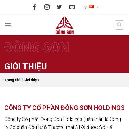
Skip
VI
to
content
ĐÔNG SƠN
GIỚI THIỆU
Trang chủ
/
Giới thiệu
CÔNG TY CỔ PHẦN ĐÔNG SƠN HOLDINGS
Công ty Cổ phần Đông Sơn Holdings (tiền thân là Công
ty Cổ phần Đầu tư & Thương mại 319) được Sở Kế