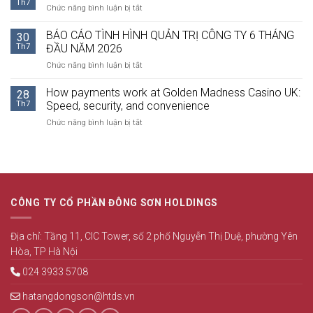
Th7
KIẾN
ở
Chức năng bình luận bị tắt
CHÍNH
CỔ
BÁO
HỢP
ĐÔNG
CÁO
BÁO CÁO TÌNH HÌNH QUẢN TRỊ CÔNG TY 6 THÁNG
NHẤT
30
BẰNG
TÀI
Th7
ĐẦU NĂM 2026
QUÝ
VĂN
CHÍNH
2
BẢN
ở
Chức năng bình luận bị tắt
RIÊNG
NĂM
BÁO
QUÝ
2026
CÁO
How payments work at Golden Madness Casino UK:
2
28
TÌNH
NĂM
Th7
Speed, security, and convenience
HÌNH
2026
ở
Chức năng bình luận bị tắt
QUẢN
How
TRỊ
payments
CÔNG
work
TY
at
6
Golden
THÁNG
Madness
ĐẦU
CÔNG TY CỔ PHẦN ĐÔNG SƠN HOLDINGS
Casino
NĂM
UK:
2026
Speed,
Địa chỉ: Tầng 11, CIC Tower, số 2 phố Nguyễn Thị Duệ, phường Yên
security,
Hòa, TP Hà Nội
and
convenience
024 3933 5708
hatangdongson@htds.vn