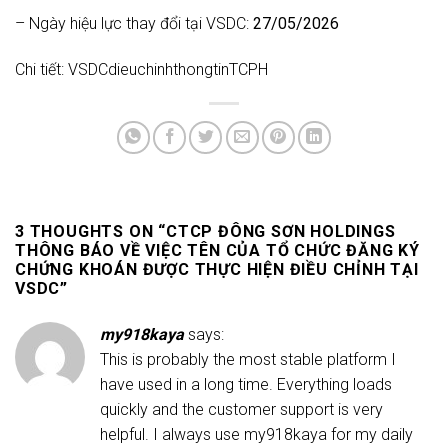
– Ngày hiệu lực thay đổi tại VSDC:
27/05/2026
Chi tiết:
VSDCdieuchinhthongtinTCPH
3 THOUGHTS ON “
CTCP ĐÔNG SƠN HOLDINGS
THÔNG BÁO VỀ VIỆC TÊN CỦA TỔ CHỨC ĐĂNG KÝ
CHỨNG KHOÁN ĐƯỢC THỰC HIỆN ĐIỀU CHỈNH TẠI
VSDC
”
my918kaya
says:
This is probably the most stable platform I
have used in a long time. Everything loads
quickly and the customer support is very
helpful. I always use
my918kaya
for my daily