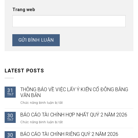
Trang web
LATEST POSTS
THÔNG BÁO VỀ VIỆC LẤY Ý KIẾN CỔ ĐÔNG BẰNG
31
Th7
VĂN BẢN
ở
Chức năng bình luận bị tắt
THÔNG
BÁO
BÁO CÁO TÀI CHÍNH HỢP NHẤT QUÝ 2 NĂM 2026
30
VỀ
Th7
ở
Chức năng bình luận bị tắt
VIỆC
BÁO
LẤY
CÁO
BÁO CÁO TÀI CHÍNH RIÊNG QUÝ 2 NĂM 2026
Ý
30
TÀI