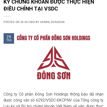
KÝ CHỨNG KHOÁN ĐƯỢC THỰC HIỆN
ĐIỀU CHỈNH TẠI VSDC
POSTED ON
29.05.2026
BY
ADMIN_DONGSON
29
Th5
Công ty Cổ phần Đông Sơn Holdings thông báo đã nhận
được công văn số 6292/VSDC-ĐKCP.NV của Tổng công ty
Lưu ký và Bù trừ chứng khoán Việt Nam về việc được thực