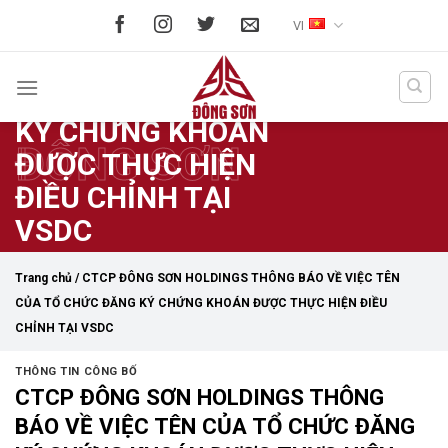
Skip
HOLDINGS THÔNG
VI
to
BÁO VỀ VIỆC TÊN
content
CỦA TỔ CHỨC ĐĂNG
KÝ CHỨNG KHOÁN
ĐÔNG SƠN
ĐƯỢC THỰC HIỆN
ĐIỀU CHỈNH TẠI
VSDC
Trang chủ
/
CTCP ĐÔNG SƠN HOLDINGS THÔNG BÁO VỀ VIỆC TÊN
CỦA TỔ CHỨC ĐĂNG KÝ CHỨNG KHOÁN ĐƯỢC THỰC HIỆN ĐIỀU
CHỈNH TẠI VSDC
THÔNG TIN CÔNG BỐ
CTCP ĐÔNG SƠN HOLDINGS THÔNG
BÁO VỀ VIỆC TÊN CỦA TỔ CHỨC ĐĂNG