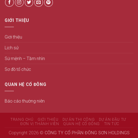
GIỚI THIỆU
Giới thiệu
Lịch sử
Sứ mệnh – Tầm nhìn
Sơ đồ tổ chức
QUAN HỆ CỔ ĐÔNG
Báo cáo thường niên
TRANG CHỦ
GIỚI THIỆU
DỰ ÁN THI CÔNG
DỰ ÁN ĐẦU TƯ
ĐƠN VỊ THÀNH VIÊN
QUAN HỆ CỔ ĐÔNG
TIN TỨC
Copyright 2026 ©
CÔNG TY CỔ PHẦN ĐÔNG SƠN HOLDINGS