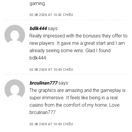
gaming
02.08.2026 AT 10:42 CHIỀU
bdlk444
says:
Really impressed with the bonuses they offer to
new players. It gave me a great start and I am
already seeing some wins. Glad I found
bdlk444
02.08.2026 AT 10:43 CHIỀU
brculinan777
says:
The graphics are amazing and the gameplay is
super immersive. It feels like being in a real
casino from the comfort of my home. Love
brculinan777
02.08.2026 AT 10:43 CHIỀU