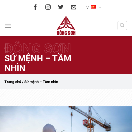
Skip
VI
to
content
ĐÔNG SƠN
SỨ MỆNH – TẦM
NHÌN
Trang chủ
/
Sứ mệnh – Tầm nhìn