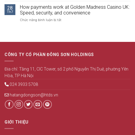
BÁO
QUÝ
2026
CÁO
How payments work at Golden Madness Casino UK:
2
28
TÌNH
NĂM
Th7
Speed, security, and convenience
HÌNH
2026
ở
Chức năng bình luận bị tắt
QUẢN
How
TRỊ
payments
CÔNG
work
TY
at
6
Golden
THÁNG
Madness
ĐẦU
CÔNG TY CỔ PHẦN ĐÔNG SƠN HOLDINGS
Casino
NĂM
UK:
2026
Speed,
Địa chỉ: Tầng 11, CIC Tower, số 2 phố Nguyễn Thị Duệ, phường Yên
security,
Hòa, TP Hà Nội
and
convenience
024 3933 5708
hatangdongson@htds.vn
GIỚI THIỆU