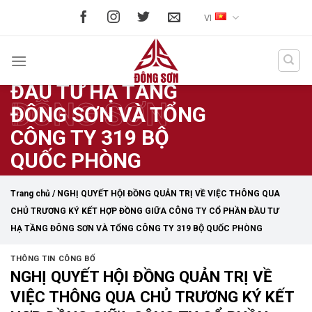
Skip
CHỦ TRƯƠNG KÝ KẾT
VI
to
HỢP ĐỒNG GIỮA
content
CÔNG TY CỔ PHẦN
ĐẦU TƯ HẠ TẦNG
ĐÔNG SƠN
ĐÔNG SƠN VÀ TỔNG
CÔNG TY 319 BỘ
QUỐC PHÒNG
Trang chủ
/
NGHỊ QUYẾT HỘI ĐỒNG QUẢN TRỊ VỀ VIỆC THÔNG QUA
CHỦ TRƯƠNG KÝ KẾT HỢP ĐỒNG GIỮA CÔNG TY CỔ PHẦN ĐẦU TƯ
HẠ TẦNG ĐÔNG SƠN VÀ TỔNG CÔNG TY 319 BỘ QUỐC PHÒNG
THÔNG TIN CÔNG BỐ
NGHỊ QUYẾT HỘI ĐỒNG QUẢN TRỊ VỀ
VIỆC THÔNG QUA CHỦ TRƯƠNG KÝ KẾT