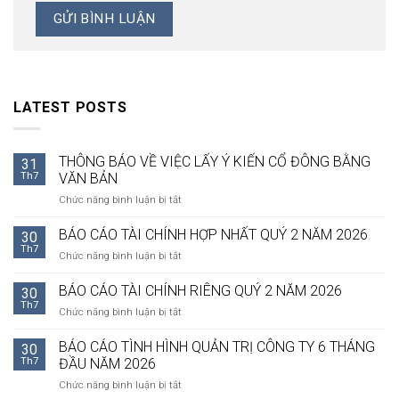
LATEST POSTS
THÔNG BÁO VỀ VIỆC LẤY Ý KIẾN CỔ ĐÔNG BẰNG
31
Th7
VĂN BẢN
ở
Chức năng bình luận bị tắt
THÔNG
BÁO
BÁO CÁO TÀI CHÍNH HỢP NHẤT QUÝ 2 NĂM 2026
30
VỀ
Th7
ở
Chức năng bình luận bị tắt
VIỆC
BÁO
LẤY
CÁO
BÁO CÁO TÀI CHÍNH RIÊNG QUÝ 2 NĂM 2026
Ý
30
TÀI
Th7
KIẾN
ở
Chức năng bình luận bị tắt
CHÍNH
CỔ
BÁO
HỢP
ĐÔNG
CÁO
BÁO CÁO TÌNH HÌNH QUẢN TRỊ CÔNG TY 6 THÁNG
NHẤT
30
BẰNG
TÀI
Th7
ĐẦU NĂM 2026
QUÝ
VĂN
CHÍNH
2
BẢN
ở
Chức năng bình luận bị tắt
RIÊNG
NĂM