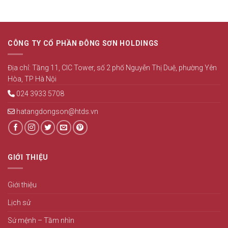
payments
CÔNG
work
TY
at
6
Golden
THÁNG
Madness
ĐẦU
CÔNG TY CỔ PHẦN ĐÔNG SƠN HOLDINGS
Casino
NĂM
UK:
2026
Speed,
Địa chỉ: Tầng 11, CIC Tower, số 2 phố Nguyễn Thị Duệ, phường Yên
security,
Hòa, TP Hà Nội
and
convenience
024 3933 5708
hatangdongson@htds.vn
GIỚI THIỆU
Giới thiệu
Lịch sử
Sứ mệnh – Tầm nhìn