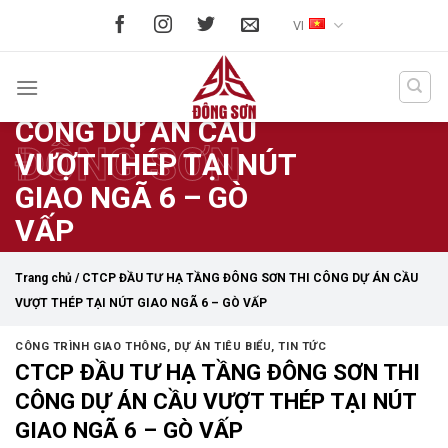
Skip
VI
to
CTCP ĐẦU TƯ HẠ
content
TẦNG ĐÔNG SƠN THI
CÔNG DỰ ÁN CẦU
ĐÔNG SƠN
VƯỢT THÉP TẠI NÚT
GIAO NGÃ 6 – GÒ
VẤP
Trang chủ
/
CTCP ĐẦU TƯ HẠ TẦNG ĐÔNG SƠN THI CÔNG DỰ ÁN CẦU
VƯỢT THÉP TẠI NÚT GIAO NGÃ 6 – GÒ VẤP
CÔNG TRÌNH GIAO THÔNG
,
DỰ ÁN TIÊU BIỂU
,
TIN TỨC
CTCP ĐẦU TƯ HẠ TẦNG ĐÔNG SƠN THI
CÔNG DỰ ÁN CẦU VƯỢT THÉP TẠI NÚT
GIAO NGÃ 6 – GÒ VẤP