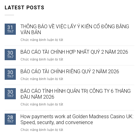
LATEST POSTS
THÔNG BÁO VỀ VIỆC LẤY Ý KIẾN CỔ ĐÔNG BẰNG
31
Th7
VĂN BẢN
ở
Chức năng bình luận bị tắt
THÔNG
BÁO
BÁO CÁO TÀI CHÍNH HỢP NHẤT QUÝ 2 NĂM 2026
30
VỀ
Th7
ở
Chức năng bình luận bị tắt
VIỆC
BÁO
LẤY
CÁO
BÁO CÁO TÀI CHÍNH RIÊNG QUÝ 2 NĂM 2026
Ý
30
TÀI
Th7
KIẾN
ở
Chức năng bình luận bị tắt
CHÍNH
CỔ
BÁO
HỢP
ĐÔNG
CÁO
BÁO CÁO TÌNH HÌNH QUẢN TRỊ CÔNG TY 6 THÁNG
NHẤT
30
BẰNG
TÀI
Th7
ĐẦU NĂM 2026
QUÝ
VĂN
CHÍNH
2
BẢN
ở
Chức năng bình luận bị tắt
RIÊNG
NĂM
BÁO
QUÝ
2026
CÁO
How payments work at Golden Madness Casino UK:
2
28
TÌNH
NĂM
Th7
Speed, security, and convenience
HÌNH
2026
ở
Chức năng bình luận bị tắt
QUẢN
How
TRỊ