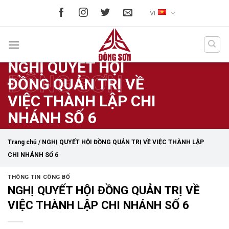
Skip
VI
to
content
NGHỊ QUYẾT HỘI
ĐÔNG SƠN
ĐỒNG QUẢN TRỊ VỀ
VIỆC THÀNH LẬP CHI
NHÁNH SỐ 6
Trang chủ
/
NGHỊ QUYẾT HỘI ĐỒNG QUẢN TRỊ VỀ VIỆC THÀNH LẬP
CHI NHÁNH SỐ 6
THÔNG TIN CÔNG BỐ
NGHỊ QUYẾT HỘI ĐỒNG QUẢN TRỊ VỀ
VIỆC THÀNH LẬP CHI NHÁNH SỐ 6