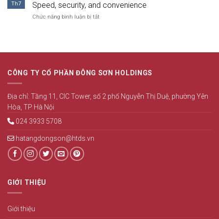
TÌNH
NĂM
Th7
Speed, security, and convenience
HÌNH
2026
ở
Chức năng bình luận bị tắt
QUẢN
How
TRỊ
payments
CÔNG
work
TY
at
6
Golden
THÁNG
Madness
ĐẦU
CÔNG TY CỔ PHẦN ĐÔNG SƠN HOLDINGS
Casino
NĂM
UK:
2026
Speed,
Địa chỉ: Tầng 11, CIC Tower, số 2 phố Nguyễn Thị Duệ, phường Yên
security,
Hòa, TP Hà Nội
and
convenience
024 3933 5708
hatangdongson@htds.vn
GIỚI THIỆU
Giới thiệu