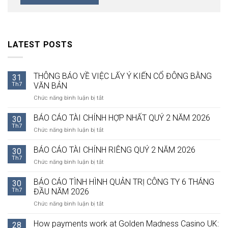
LATEST POSTS
THÔNG BÁO VỀ VIỆC LẤY Ý KIẾN CỔ ĐÔNG BẰNG
31
Th7
VĂN BẢN
ở
Chức năng bình luận bị tắt
THÔNG
BÁO
BÁO CÁO TÀI CHÍNH HỢP NHẤT QUÝ 2 NĂM 2026
30
VỀ
Th7
ở
Chức năng bình luận bị tắt
VIỆC
BÁO
LẤY
CÁO
BÁO CÁO TÀI CHÍNH RIÊNG QUÝ 2 NĂM 2026
Ý
30
TÀI
Th7
KIẾN
ở
Chức năng bình luận bị tắt
CHÍNH
CỔ
BÁO
HỢP
ĐÔNG
CÁO
BÁO CÁO TÌNH HÌNH QUẢN TRỊ CÔNG TY 6 THÁNG
NHẤT
30
BẰNG
TÀI
Th7
ĐẦU NĂM 2026
QUÝ
VĂN
CHÍNH
2
BẢN
ở
Chức năng bình luận bị tắt
RIÊNG
NĂM
BÁO
QUÝ
2026
CÁO
How payments work at Golden Madness Casino UK:
2
28