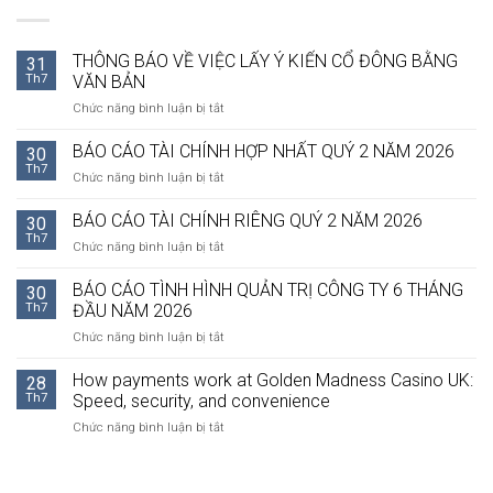
THÔNG BÁO VỀ VIỆC LẤY Ý KIẾN CỔ ĐÔNG BẰNG
31
Th7
VĂN BẢN
ở
Chức năng bình luận bị tắt
THÔNG
BÁO
BÁO CÁO TÀI CHÍNH HỢP NHẤT QUÝ 2 NĂM 2026
30
VỀ
Th7
ở
Chức năng bình luận bị tắt
VIỆC
BÁO
LẤY
CÁO
BÁO CÁO TÀI CHÍNH RIÊNG QUÝ 2 NĂM 2026
Ý
30
TÀI
Th7
KIẾN
ở
Chức năng bình luận bị tắt
CHÍNH
CỔ
BÁO
HỢP
ĐÔNG
CÁO
BÁO CÁO TÌNH HÌNH QUẢN TRỊ CÔNG TY 6 THÁNG
NHẤT
30
BẰNG
TÀI
Th7
ĐẦU NĂM 2026
QUÝ
VĂN
CHÍNH
2
BẢN
ở
Chức năng bình luận bị tắt
RIÊNG
NĂM
BÁO
QUÝ
2026
CÁO
How payments work at Golden Madness Casino UK:
2
28
TÌNH
NĂM
Th7
Speed, security, and convenience
HÌNH
2026
ở
Chức năng bình luận bị tắt
QUẢN
How
TRỊ
payments
CÔNG
work
TY