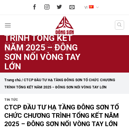
Skip
CTCP ĐẦU TƯ HẠ
VI
to
TẦNG ĐÔNG SƠN TỔ
content
CHỨC CHƯƠNG
TRÌNH TỔNG KẾT
ĐÔNG SƠN
NĂM 2025 – ĐÔNG
SƠN NỐI VÒNG TAY
LỚN
Trang chủ
/
CTCP ĐẦU TƯ HẠ TẦNG ĐÔNG SƠN TỔ CHỨC CHƯƠNG
TRÌNH TỔNG KẾT NĂM 2025 – ĐÔNG SƠN NỐI VÒNG TAY LỚN
TIN TỨC
CTCP ĐẦU TƯ HẠ TẦNG ĐÔNG SƠN TỔ
CHỨC CHƯƠNG TRÌNH TỔNG KẾT NĂM
2025 – ĐÔNG SƠN NỐI VÒNG TAY LỚN