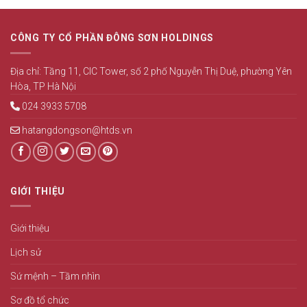
at
6
Golden
THÁNG
Madness
ĐẦU
CÔNG TY CỔ PHẦN ĐÔNG SƠN HOLDINGS
Casino
NĂM
UK:
2026
Speed,
Địa chỉ: Tầng 11, CIC Tower, số 2 phố Nguyễn Thị Duệ, phường Yên
security,
Hòa, TP Hà Nội
and
convenience
024 3933 5708
hatangdongson@htds.vn
GIỚI THIỆU
Giới thiệu
Lịch sử
Sứ mệnh – Tầm nhìn
Sơ đồ tổ chức