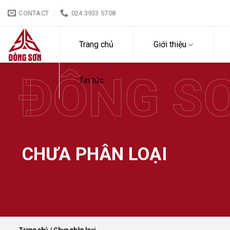
Skip
CONTACT
024 3933 5708
to
content
Trang chủ
Giới thiệu
ĐÔNG S
Tin tức
CHƯA PHÂN LOẠI