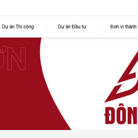
Dự án Thi công
Dự án Đầu tư
Đơn vị thành 
ƠN