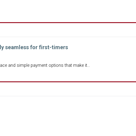
ly seamless for first-timers
face and simple payment options that make it...