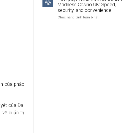
TÌNH
2026
Th7
Madness Casino UK: Speed,
HÌNH
security, and convenience
QUẢN
ở
Chức năng bình luận bị tắt
TRỊ
How
CÔNG
payments
TY
work
6
at
THÁNG
Golden
ĐẦU
Madness
NĂM
Casino
2026
UK:
Speed,
security,
and
convenience
nh của pháp
uyết của Đại
 về quản trị