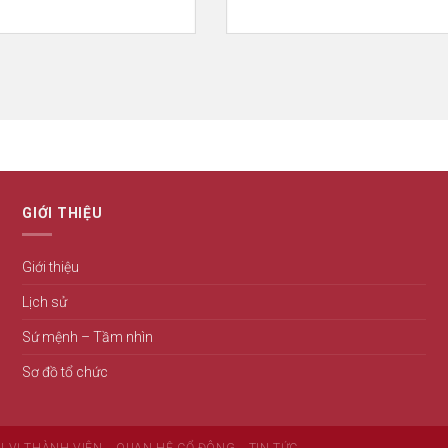
GIỚI THIỆU
Giới thiệu
Lịch sử
Sứ mệnh – Tầm nhìn
Sơ đồ tổ chức
 VỊ THÀNH VIÊN
QUAN HỆ CỔ ĐÔNG
TIN TỨC