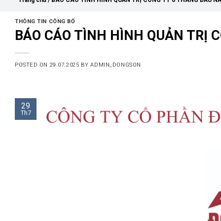
Trang chủ
/
BÁO CÁO TÌNH HÌNH QUẢN TRỊ CÔNG TY 6 THÁNG ĐẦU N
THÔNG TIN CÔNG BỐ
BÁO CÁO TÌNH HÌNH QUẢN TRỊ 
POSTED ON
29.07.2025
BY
ADMIN_DONGSON
29
Th7