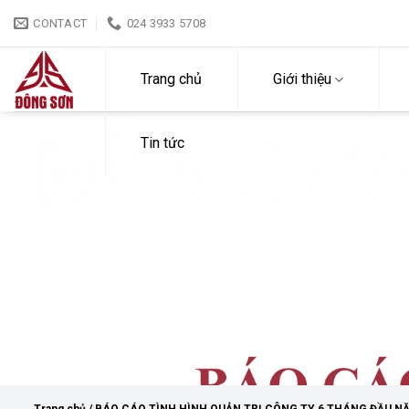
Skip
CONTACT
024 3933 5708
to
content
Trang chủ
Giới thiệu
ĐÔNG S
Tin tức
BÁO CÁO TÌNH HÌNH QUẢ
NĂM 2025