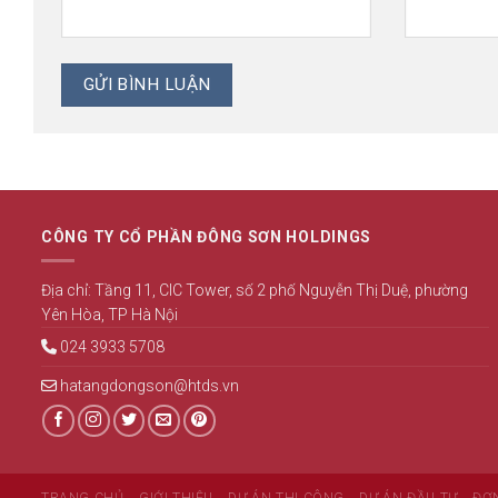
CÔNG TY CỔ PHẦN ĐÔNG SƠN HOLDINGS
Địa chỉ: Tầng 11, CIC Tower, số 2 phố Nguyễn Thị Duệ, phường
Yên Hòa, TP Hà Nội
024 3933 5708
hatangdongson@htds.vn
TRANG CHỦ
GIỚI THIỆU
DỰ ÁN THI CÔNG
DỰ ÁN ĐẦU TƯ
ĐƠN