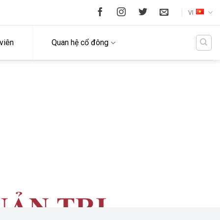
VI
viên
Quan hệ cổ đông
ẦU