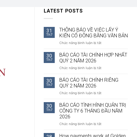
LATEST POSTS
THÔNG BÁO VỀ VIỆC LẤY Ý
31
Th7
KIẾN CỔ ĐÔNG BẰNG VĂN BẢN
ở
Chức năng bình luận bị tắt
THÔNG
BÁO
BÁO CÁO TÀI CHÍNH HỢP NHẤT
30
VỀ
Th7
QUÝ 2 NĂM 2026
VIỆC
ở
Chức năng bình luận bị tắt
LẤY
BÁO
Ý
CÁO
BÁO CÁO TÀI CHÍNH RIÊNG
KIẾN
30
TÀI
CỔ
Th7
QUÝ 2 NĂM 2026
CHÍNH
ĐÔNG
ở
Chức năng bình luận bị tắt
HỢP
BẰNG
BÁO
NHẤT
VĂN
CÁO
BÁO CÁO TÌNH HÌNH QUẢN TRỊ
QUÝ
30
BẢN
TÀI
2
Th7
CÔNG TY 6 THÁNG ĐẦU NĂM
CHÍNH
NĂM
2026
RIÊNG
2026
ở
Chức năng bình luận bị tắt
QUÝ
BÁO
2
CÁO
NĂM
How payments work at Golden
28